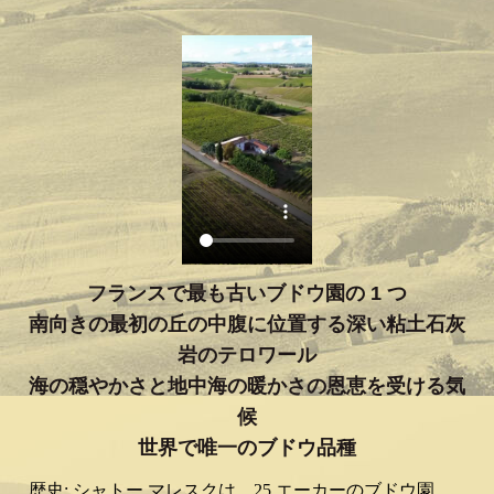
フランスで最も古いブドウ園の 1 つ
南向きの最初の丘の中腹に位置する深い粘土石灰
岩のテロワール
海の穏やかさと地中海の暖かさの恩恵を受ける気
候
世界で唯一のブドウ品種
歴史: シャトー マレスクは、25 エーカーのブドウ園