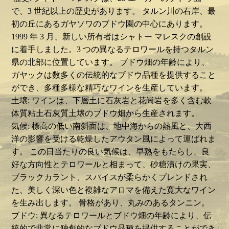
で、3 世紀以上の歴史があります。 タルン川の右岸、最
初の丘にあるガヤソワのブドウ園の中心にあります。
1999 年 3 月、新しい所有者はシャトー マレスクの創設
に着手しました。3 つの異なるテロワールを持つタルン
県の北部に位置しています。 ブドウ畑の年齢により、
ガヤックは数多くの伝統的なブドウ品種を提供すること
ができ、多種多様な精巧なワインを生産しています。
土壌: ワインは、下層土に石灰岩と花崗岩を多く含む軟
体質粘土石灰質土壌のブドウ畑から生産されます。
気候: 標高の低い南斜面は、地中海からの熱風と、大西
洋の影響を受ける乾燥したアウタン風によって運ばれま
す。 この日当たりの良い気候は、早熟をもたらし、良
好な方向性とテロワールと相まって、砂糖漬けの果実、
ブラックカラント、スパイスが柔らかくブレンドされ
た、美しく深い色と複雑なアロマを備えた寛大なワイン
を生み出します。 骨格があり、丸みのあるタンニン。
ブドウ: 異なるテロワールとブドウ畑の年齢により、伝
統的で非常に独創的なブドウ品種を提供することができ