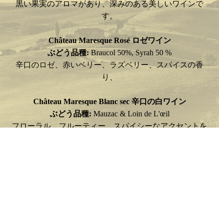
黒い果実のアロマがあり、深みのある美しいワインで
す。
Château Maresque Rosé ロゼワイン
ぶどう品種:
Braucol 50%, Syrah 50 %
辛口のロゼ、赤いベリー、ラズベリー、スパイスの香
り、
Château Maresque Blanc sec 辛口の白ワイン
ぶどう品種:
Mauzac & Loin de L'œil
フローラル、フルーティー、スパイシーなアクセントを
持つ控えめな辛口白ワイン
Château Maresque Blanc Doux 甘口白ワイン
Sélection vieilles vignes
ぶどう品種:
Mauzac & Loin de L'œil
洋ナシ、マスカット、アーモンドの香りに満ちたこの甘
い白は食前酒として高く評価され、特にフォアグラやデ